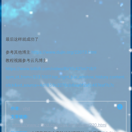
最后这样就成功了
参考其他博主
https://www.dujin.org/22073.html
教程视频参考云凡博主
https://www.bilibili.com/video/BV1fz421m718/?
spm_id_from=333.1007.top_right_bar_window_history.content.
click&vd_source=4d1859c2276cb6ea0f2afc467eaf7c7c
作者:
yhd
文章链接:
https://www.zyyhd.cn/index.php/posts/220.html